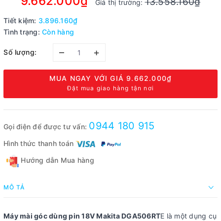
9.662.000₫
13.558.160₫
Giá thị trường:
Tiết kiệm:
3.896.160₫
Tình trạng:
Còn hàng
–
+
Số lượng:
MUA NGAY VỚI GIÁ
9.662.000₫
Đặt mua giao hàng tận nơi
0944 180 915
Gọi điện để được tư vấn:
Hình thức thanh toán
Hướng dẫn Mua hàng
MÔ TẢ
Máy mài góc dùng pin 18V Makita DGA506RT
E là một dụng cụ