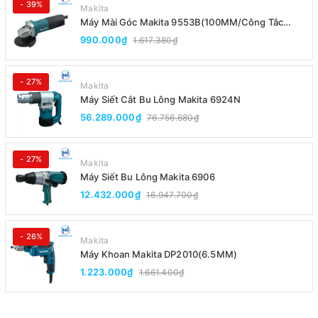
- 39%
Makita
Máy Mài Góc Makita 9553B(100MM/Công Tắc
Đuôi)
990.000₫
1.617.380₫
- 27%
Makita
Máy Siết Cắt Bu Lông Makita 6924N
56.289.000₫
76.756.680₫
- 27%
Makita
Máy Siết Bu Lông Makita 6906
12.432.000₫
16.947.700₫
- 26%
Makita
Máy Khoan Makita DP2010(6.5MM)
1.223.000₫
1.661.400₫