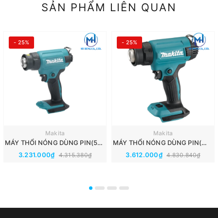
SẢN PHẨM LIÊN QUAN
- 25%
- 25%
Makita
Makita
MÁY THỔI NÓNG DÙNG PIN(550℃)(18V) MAKITA DHG180ZK
MÁY THỔI NÓNG DÙNG PIN(～550℃)(18V) MAKITA DHG181ZK
3.231.000₫
3.612.000₫
4.315.380₫
4.830.840₫