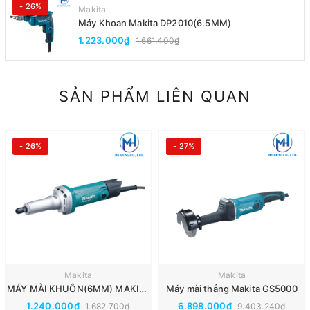
- 26%
Makita
Máy Khoan Makita DP2010(6.5MM)
1.223.000₫
1.661.400₫
SẢN PHẨM LIÊN QUAN
- 26%
- 27%
Makita
Makita
MÁY MÀI KHUÔN(6MM) MAKITA M9100B
Máy mài thẳng Makita GS5000
1.240.000₫
6.898.000₫
1.682.700₫
9.403.240₫