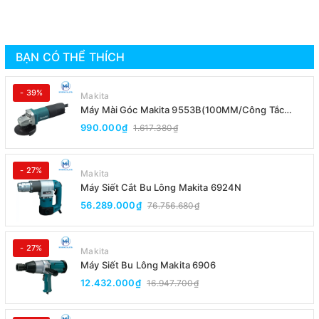
BẠN CÓ THỂ THÍCH
- 39%
Makita
Máy Mài Góc Makita 9553B(100MM/Công Tắc
Đuôi)
990.000₫
1.617.380₫
- 27%
Makita
Máy Siết Cắt Bu Lông Makita 6924N
56.289.000₫
76.756.680₫
- 27%
Makita
Máy Siết Bu Lông Makita 6906
12.432.000₫
16.947.700₫