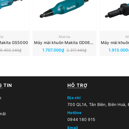
ta
Makita
M
Makita GS5000
Máy mài khuôn Makita GD0603
1.707.000₫
1.913.00
9.403.240₫
2.317.440₫
 TIN
HỖ TRỢ
u
Địa chỉ
700 QL1A, Tân Biên, Biên Hoà,
Hotline
mãi
0944 180 915
Email