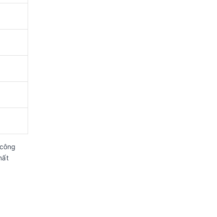
 công
hất