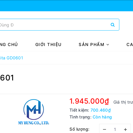
NG CHỦ
GIỚI THIỆU
SẢN PHẨM
CA
ita GD0601
0601
1.945.000₫
Giá thị t
Tiết kiệm:
700.460₫
Tình trạng:
Còn hàng
–
+
Số lượng: