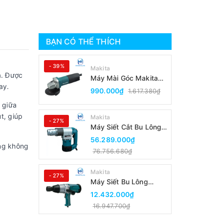
BẠN CÓ THỂ THÍCH
- 39%
Makita
á. Được
Máy Mài Góc Makita
ay.
9553B(100MM/Công
990.000₫
1.617.380₫
Tắc Đuôi)
 giữa
t, giúp
Makita
- 27%
Máy Siết Cắt Bu Lông
Makita 6924N
56.289.000₫
ong không
76.756.680₫
Makita
- 27%
Máy Siết Bu Lông
Makita 6906
12.432.000₫
16.947.700₫