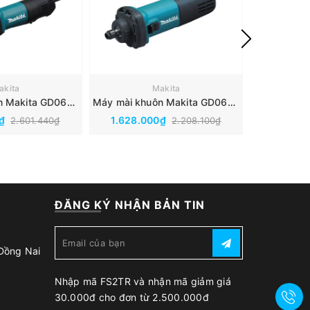
akita
Makita
Máy mài khuôn Makita GD0600
Máy mài khuôn Makita GD0602
0₫
1.628.000₫
5.732.
2.601.440₫
2.208.100₫
ĐĂNG KÝ NHẬN BẢN TIN
 Đồng Nai
Nhập mã FS2TR và nhận mã giảm giá
30.000đ cho đơn từ 2.500.000đ