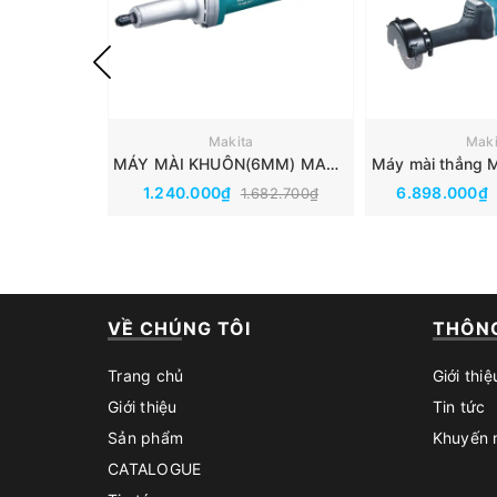
Makita
Maki
MÁY MÀI KHUÔN(6MM) MAKITA M9100B
Máy mài thẳng 
1.240.000₫
6.898.000₫
1.682.700₫
VỀ CHÚNG TÔI
THÔNG
Trang chủ
Giới thiệ
Giới thiệu
Tin tức
Sản phẩm
Khuyến 
CATALOGUE