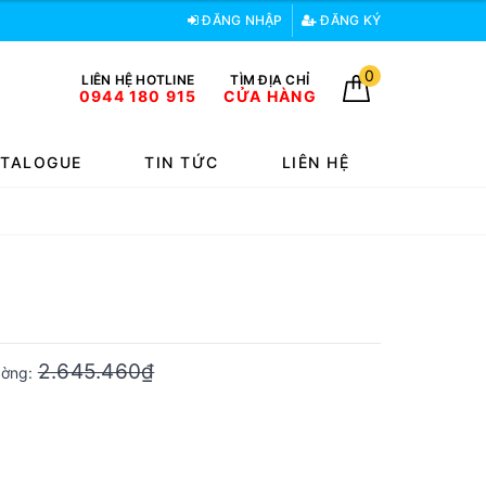
ĐĂNG NHẬP
ĐĂNG KÝ
0
LIÊN HỆ HOTLINE
TÌM ĐỊA CHỈ
0944 180 915
CỬA HÀNG
TALOGUE
TIN TỨC
LIÊN HỆ
2.645.460₫
rường: