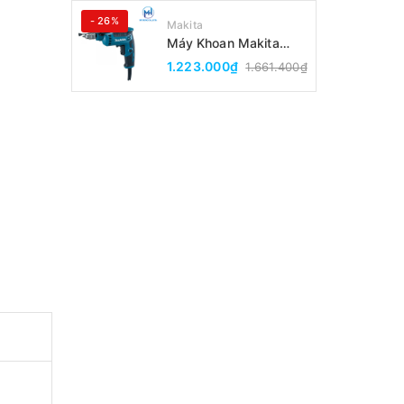
- 26%
Makita
Máy Khoan Makita
DP2010(6.5MM)
1.223.000₫
1.661.400₫