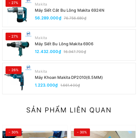
- 27%
Makita
Máy Siết Cắt Bu Lông Makita 6924N
56.289.000₫
76.756.680₫
- 27%
Makita
Máy Siết Bu Lông Makita 6906
12.432.000₫
16.947.700₫
- 26%
Makita
Máy Khoan Makita DP2010(6.5MM)
1.223.000₫
1.661.400₫
SẢN PHẨM LIÊN QUAN
- 30%
- 30%