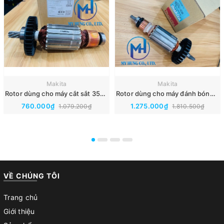
Makita
Makita
Rotor dùng cho máy cắt sắt 350mm MT240 mã 516883-3 chính hãng Makita.
Rotor dùng cho máy đánh bóng 180mm 9237C mã 516308-7 chính hãng Makita.
760.000₫
1.275.000₫
1.079.200₫
1.810.500₫
VỀ CHÚNG TÔI
Trang chủ
Giới thiệu