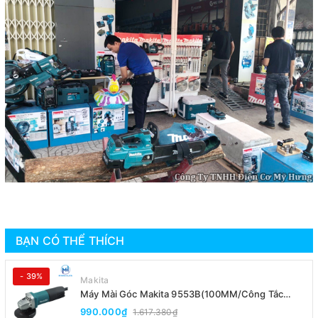
BẠN CÓ THỂ THÍCH
- 39%
Makita
Máy Mài Góc Makita 9553B(100MM/Công Tắc
Đuôi)
990.000₫
1.617.380₫