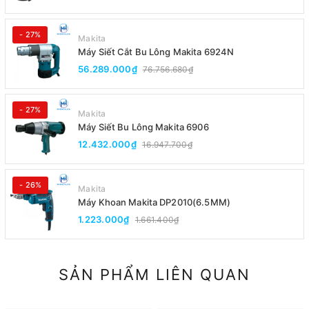
- 27%
Makita
Máy Siết Cắt Bu Lông Makita 6924N
56.289.000₫
76.756.680₫
- 27%
Makita
Máy Siết Bu Lông Makita 6906
12.432.000₫
16.947.700₫
- 26%
Makita
Máy Khoan Makita DP2010(6.5MM)
1.223.000₫
1.661.400₫
SẢN PHẨM LIÊN QUAN