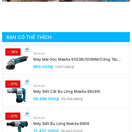
BẠN CÓ THỂ THÍCH
- 39%
Makita
Máy Mài Góc Makita 9553B(100MM/Công Tắc
Đuôi)
990.000₫
1.617.380₫
- 27%
Makita
Máy Siết Cắt Bu Lông Makita 6924N
56.289.000₫
76.756.680₫
- 27%
Makita
Máy Siết Bu Lông Makita 6906
12.432.000₫
16.947.700₫