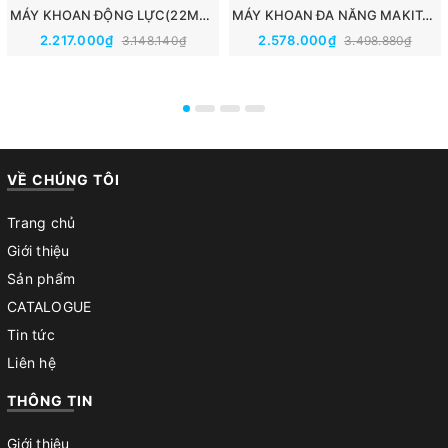
MÁY KHOAN ĐỘNG LỰC(22MM) MAKITA M8700B
MÁY KHOAN ĐA NĂNG MAKITA M8701B(CHUÔI GÀI SDS-PLUS//26MM)
2.217.000₫
2.578.000₫
3.148.140₫
3.498.880₫
VỀ CHÚNG TÔI
Trang chủ
Giới thiệu
Sản phẩm
CATALOGUE
Tin tức
Liên hệ
THÔNG TIN
Giới thiệu