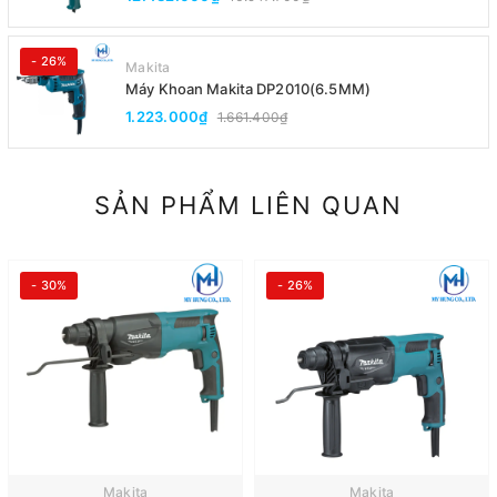
- 26%
Makita
Máy Khoan Makita DP2010(6.5MM)
1.223.000₫
1.661.400₫
SẢN PHẨM LIÊN QUAN
- 30%
- 26%
Makita
Makita